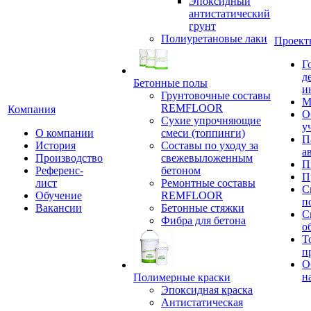
Эпоксидный
антистатический
грунт
Полиуретановые лаки
Проект
Г
д
Бетонные полы
и
Грунтовочные составы
М
REMFLOOR
Компания
О
Сухие упрочняющие
у
О компании
смеси (топпинги)
П
История
Составы по уходу за
а
Производство
свежевыложенным
П
Референс-
бетоном
П
лист
Ремонтные составы
С
Обучение
REMFLOOR
п
Вакансии
Бетонные стяжки
С
Фибра для бетона
о
Т
п
О
н
Полимерные краски
Эпоксидная краска
Антистатическая