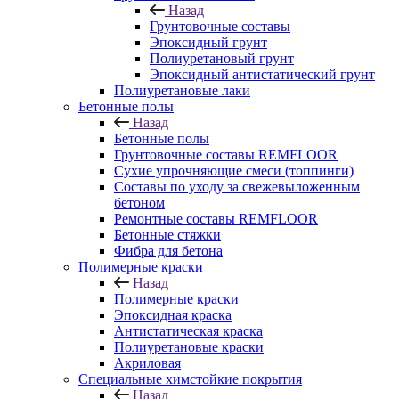
Назад
Грунтовочные составы
Эпоксидный грунт
Полиуретановый грунт
Эпоксидный антистатический грунт
Полиуретановые лаки
Бетонные полы
Назад
Бетонные полы
Грунтовочные составы REMFLOOR
Сухие упрочняющие смеси (топпинги)
Составы по уходу за свежевыложенным
бетоном
Ремонтные составы REMFLOOR
Бетонные стяжки
Фибра для бетона
Полимерные краски
Назад
Полимерные краски
Эпоксидная краска
Антистатическая краска
Полиуретановые краски
Акриловая
Специальные химстойкие покрытия
Назад