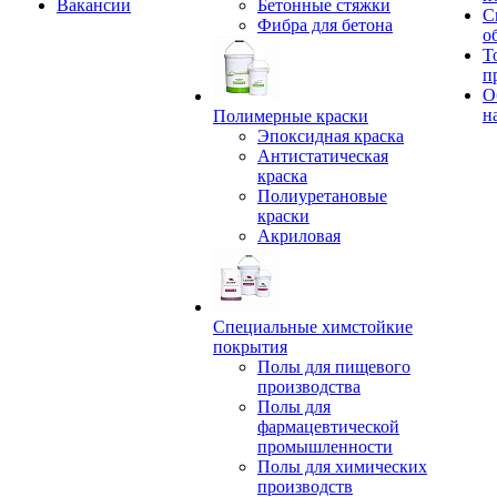
Вакансии
Бетонные стяжки
С
Фибра для бетона
о
Т
п
О
н
Полимерные краски
Эпоксидная краска
Антистатическая
краска
Полиуретановые
краски
Акриловая
Специальные химстойкие
покрытия
Полы для пищевого
производства
Полы для
фармацевтической
промышленности
Полы для химических
производств