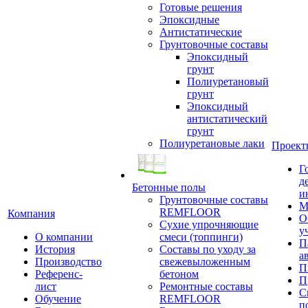
Готовые решения
Эпоксидные
Антистатические
Грунтовочные составы
Эпоксидный
грунт
Полиуретановый
грунт
Эпоксидный
антистатический
грунт
Полиуретановые лаки
Проект
Г
д
Бетонные полы
и
Грунтовочные составы
М
REMFLOOR
Компания
О
Сухие упрочняющие
у
О компании
смеси (топпинги)
П
История
Составы по уходу за
а
Производство
свежевыложенным
П
Референс-
бетоном
П
лист
Ремонтные составы
С
Обучение
REMFLOOR
п