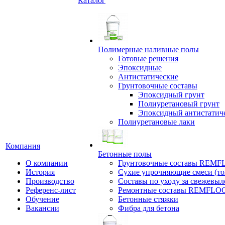
Каталог
Полимерные наливные полы
Готовые решения
Эпоксидные
Антистатические
Грунтовочные составы
Эпоксидный грунт
Полиуретановый грунт
Эпоксидный антистатич
Полиуретановые лаки
Компания
Бетонные полы
О компании
Грунтовочные составы REM
История
Сухие упрочняющие смеси (т
Производство
Составы по уходу за свежевы
Референс-лист
Ремонтные составы REMFLO
Обучение
Бетонные стяжки
Вакансии
Фибра для бетона