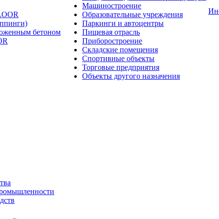
Машиностроение
Ин
FLOOR
Образовательные учреждения
оппинги)
Паркинги и автоцентры
ложенным бетоном
Пищевая отрасль
OR
Приборостроение
Складские помещения
Спортивные объекты
Торговые предприятия
Объекты другого назначения
тва
промышленности
дств