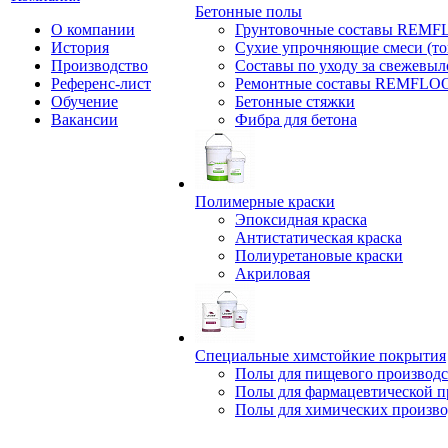
Бетонные полы
О компании
Грунтовочные составы REM
История
Сухие упрочняющие смеси (т
Производство
Составы по уходу за свежевы
Референс-лист
Ремонтные составы REMFLO
Обучение
Бетонные стяжки
Вакансии
Фибра для бетона
Полимерные краски
Эпоксидная краска
Антистатическая краска
Полиуретановые краски
Акриловая
Специальные химстойкие покрытия
Полы для пищевого производс
Полы для фармацевтической 
Полы для химических произво