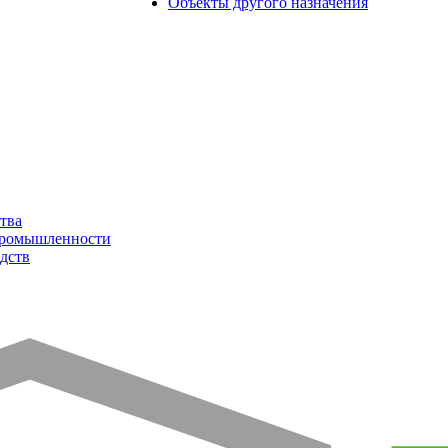
Объекты другого назначения
тва
промышленности
дств