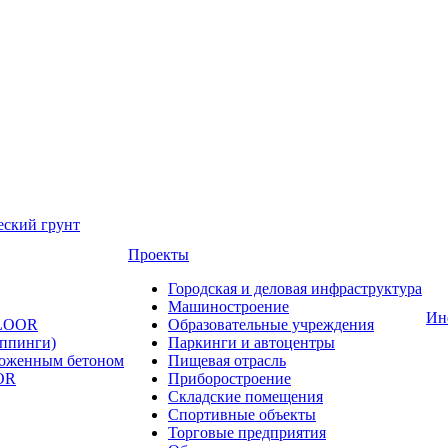
еский грунт
Проекты
Городская и деловая инфраструктура
Машиностроение
Ин
FLOOR
Образовательные учреждения
оппинги)
Паркинги и автоцентры
ложенным бетоном
Пищевая отрасль
OR
Приборостроение
Складские помещения
Спортивные объекты
Торговые предприятия