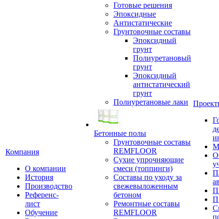
Готовые решения
Эпоксидные
Антистатические
Грунтовочные составы
Эпоксидный
грунт
Полиуретановый
грунт
Эпоксидный
антистатический
грунт
Полиуретановые лаки
Проект
Г
д
Бетонные полы
и
Грунтовочные составы
М
REMFLOOR
Компания
О
Сухие упрочняющие
у
О компании
смеси (топпинги)
П
История
Составы по уходу за
а
Производство
свежевыложенным
П
Референс-
бетоном
П
лист
Ремонтные составы
С
Обучение
REMFLOOR
п