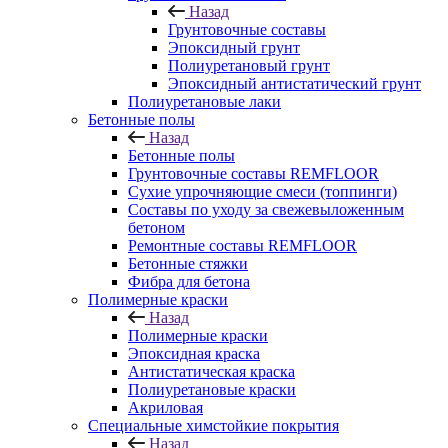
Назад
Грунтовочные составы
Эпоксидный грунт
Полиуретановый грунт
Эпоксидный антистатический грунт
Полиуретановые лаки
Бетонные полы
Назад
Бетонные полы
Грунтовочные составы REMFLOOR
Сухие упрочняющие смеси (топпинги)
Составы по уходу за свежевыложенным
бетоном
Ремонтные составы REMFLOOR
Бетонные стяжки
Фибра для бетона
Полимерные краски
Назад
Полимерные краски
Эпоксидная краска
Антистатическая краска
Полиуретановые краски
Акриловая
Специальные химстойкие покрытия
Назад