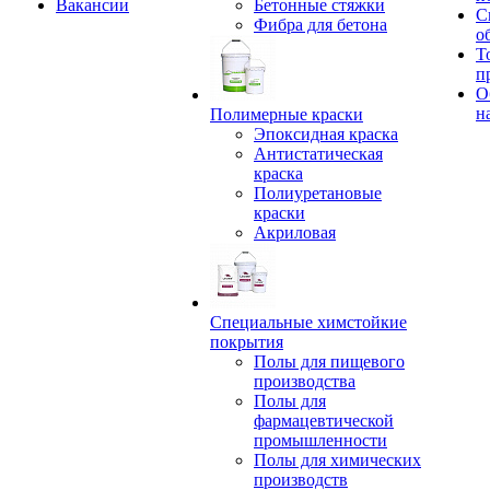
Вакансии
Бетонные стяжки
С
Фибра для бетона
о
Т
п
О
н
Полимерные краски
Эпоксидная краска
Антистатическая
краска
Полиуретановые
краски
Акриловая
Специальные химстойкие
покрытия
Полы для пищевого
производства
Полы для
фармацевтической
промышленности
Полы для химических
производств