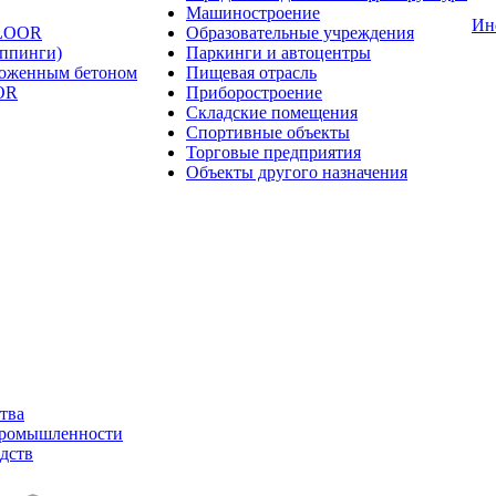
Машиностроение
Ин
FLOOR
Образовательные учреждения
оппинги)
Паркинги и автоцентры
ложенным бетоном
Пищевая отрасль
OR
Приборостроение
Складские помещения
Спортивные объекты
Торговые предприятия
Объекты другого назначения
тва
промышленности
дств