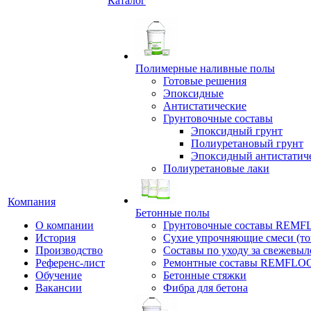
Каталог
Полимерные наливные полы
Готовые решения
Эпоксидные
Антистатические
Грунтовочные составы
Эпоксидный грунт
Полиуретановый грунт
Эпоксидный антистатич
Полиуретановые лаки
Компания
Бетонные полы
О компании
Грунтовочные составы REM
История
Сухие упрочняющие смеси (т
Производство
Составы по уходу за свежевы
Референс-лист
Ремонтные составы REMFLO
Обучение
Бетонные стяжки
Вакансии
Фибра для бетона