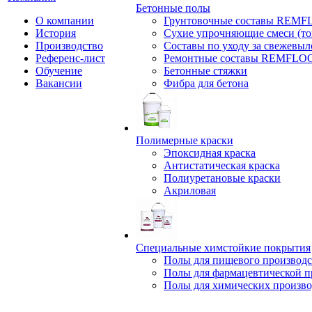
Бетонные полы
О компании
Грунтовочные составы REM
История
Сухие упрочняющие смеси (т
Производство
Составы по уходу за свежевы
Референс-лист
Ремонтные составы REMFLO
Обучение
Бетонные стяжки
Вакансии
Фибра для бетона
Полимерные краски
Эпоксидная краска
Антистатическая краска
Полиуретановые краски
Акриловая
Специальные химстойкие покрытия
Полы для пищевого производс
Полы для фармацевтической 
Полы для химических произво