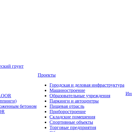
еский грунт
Проекты
Городская и деловая инфраструктура
Машиностроение
Ин
FLOOR
Образовательные учреждения
оппинги)
Паркинги и автоцентры
ложенным бетоном
Пищевая отрасль
OR
Приборостроение
Складские помещения
Спортивные объекты
Торговые предприятия