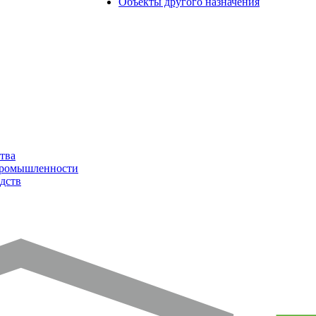
Объекты другого назначения
тва
промышленности
дств