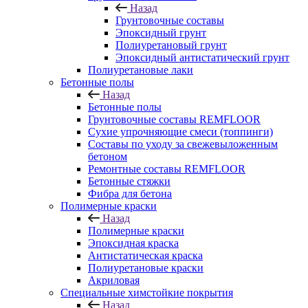
Назад
Грунтовочные составы
Эпоксидный грунт
Полиуретановый грунт
Эпоксидный антистатический грунт
Полиуретановые лаки
Бетонные полы
Назад
Бетонные полы
Грунтовочные составы REMFLOOR
Сухие упрочняющие смеси (топпинги)
Составы по уходу за свежевыложенным
бетоном
Ремонтные составы REMFLOOR
Бетонные стяжки
Фибра для бетона
Полимерные краски
Назад
Полимерные краски
Эпоксидная краска
Антистатическая краска
Полиуретановые краски
Акриловая
Специальные химстойкие покрытия
Назад