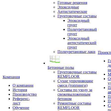
Готовые решения
Эпоксидные
Антистатические
Грунтовочные составы
Эпоксидный
грунт
Полиуретановый
грунт
Эпоксидный
антистатический
грунт
Полиуретановые лаки
Проект
Г
д
Бетонные полы
и
Грунтовочные составы
М
REMFLOOR
Компания
О
Сухие упрочняющие
у
О компании
смеси (топпинги)
П
История
Составы по уходу за
а
Производство
свежевыложенным
П
Референс-
бетоном
П
лист
Ремонтные составы
С
Обучение
REMFLOOR
п