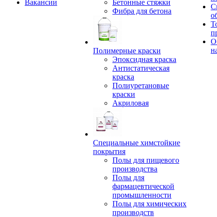
Вакансии
Бетонные стяжки
С
Фибра для бетона
о
Т
п
О
н
Полимерные краски
Эпоксидная краска
Антистатическая
краска
Полиуретановые
краски
Акриловая
Специальные химстойкие
покрытия
Полы для пищевого
производства
Полы для
фармацевтической
промышленности
Полы для химических
производств