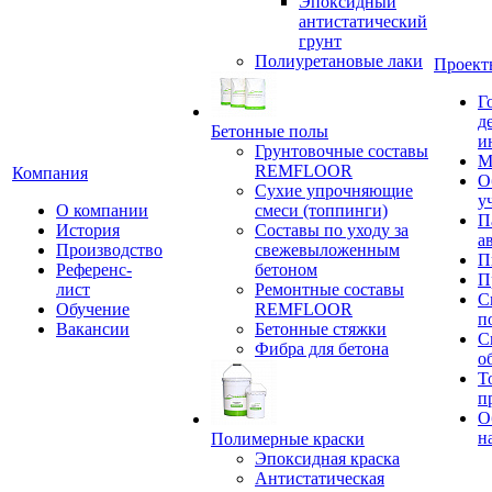
Эпоксидный
антистатический
грунт
Полиуретановые лаки
Проект
Г
д
Бетонные полы
и
Грунтовочные составы
М
REMFLOOR
Компания
О
Сухие упрочняющие
у
О компании
смеси (топпинги)
П
История
Составы по уходу за
а
Производство
свежевыложенным
П
Референс-
бетоном
П
лист
Ремонтные составы
С
Обучение
REMFLOOR
п
Вакансии
Бетонные стяжки
С
Фибра для бетона
о
Т
п
О
н
Полимерные краски
Эпоксидная краска
Антистатическая