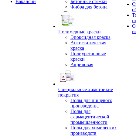
Вакансии
Бетонные стяжки
С
Фибра для бетона
о
Т
п
О
н
Полимерные краски
Эпоксидная краска
Антистатическая
краска
Полиуретановые
краски
Акриловая
Специальные химстойкие
покрытия
Полы для пищевого
производства
Полы для
фармацевтической
промышленности
Полы для химических
производств