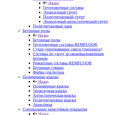
Назад
Грунтовочные составы
Эпоксидный грунт
Полиуретановый грунт
Эпоксидный антистатический грунт
Полиуретановые лаки
Бетонные полы
Назад
Бетонные полы
Грунтовочные составы REMFLOOR
Сухие упрочняющие смеси (топпинги)
Составы по уходу за свежевыложенным
бетоном
Ремонтные составы REMFLOOR
Бетонные стяжки
Фибра для бетона
Полимерные краски
Назад
Полимерные краски
Эпоксидная краска
Антистатическая краска
Полиуретановые краски
Акриловая
Специальные химстойкие покрытия
Назад