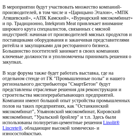
В мероприятии будут участвовать множество компаний-
производителей, в том числе и «Царицыно Эталон», «МПК
Атяшевский», «АПК Камский», «Вурнарский мясокомбинат»
и пр. Традиционно, Intekprom Meat привлекает внимание
широкого круга специалистов, связанных с мясной
индустрией: начиная от производителей мясных продуктов и
поставщиками оборудования и заканчивая представителями
ритейла и закупщиками для ресторанного бизнеса.
Большинство посетителей занимает в своих компаниях
ключевые должности и уполномочены принимать решения о
закупках.
В ходе форума также будет работать выставка, где на
отдельном стенде от ГК "Промышленные полы" и нашего
регионального дистрибьютора "СмартБетон" будут
представлены отраслевые решения для реконструкции и
строительства мясоперерабатывающих предприятий.
Компании имеют большой опыт устройства промышленных
полов на таких предприятиях, как "Останкинский
мясокомбинат", Ульяновский мясокомбинат, Кировский
мясокомбинат, "Уральский бройлер" и т.п. Здесь были
использованы полиуретан-цементные решения
Linolit®
Lincrete®
, обладающие высокой химически- и
износостойкостью.