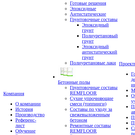
Готовые решения
Эпоксидные
Антистатические
Грунтовочные составы
Эпоксидный
грунт
Полиуретановый
грунт
Эпоксидный
антистатический
грунт
Полиуретановые лаки
Проект
Г
д
Бетонные полы
и
Грунтовочные составы
М
REMFLOOR
Компания
О
Сухие упрочняющие
у
О компании
смеси (топпинги)
П
История
Составы по уходу за
а
Производство
свежевыложенным
П
Референс-
бетоном
П
лист
Ремонтные составы
С
Обучение
REMFLOOR
п