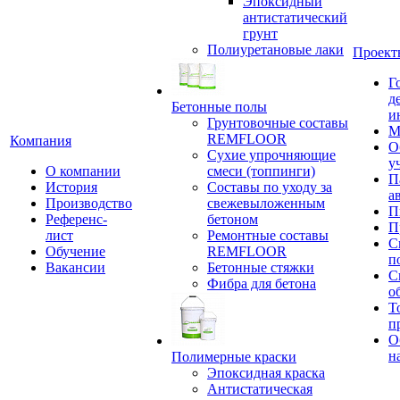
Эпоксидный
антистатический
грунт
Полиуретановые лаки
Проект
Г
д
Бетонные полы
и
Грунтовочные составы
М
REMFLOOR
Компания
О
Сухие упрочняющие
у
О компании
смеси (топпинги)
П
История
Составы по уходу за
а
Производство
свежевыложенным
П
Референс-
бетоном
П
лист
Ремонтные составы
С
Обучение
REMFLOOR
п
Вакансии
Бетонные стяжки
С
Фибра для бетона
о
Т
п
О
н
Полимерные краски
Эпоксидная краска
Антистатическая