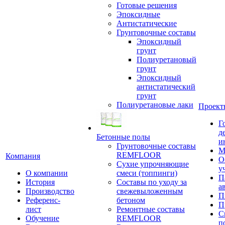
Готовые решения
Эпоксидные
Антистатические
Грунтовочные составы
Эпоксидный
грунт
Полиуретановый
грунт
Эпоксидный
антистатический
грунт
Полиуретановые лаки
Проект
Г
д
Бетонные полы
и
Грунтовочные составы
М
REMFLOOR
Компания
О
Сухие упрочняющие
у
О компании
смеси (топпинги)
П
История
Составы по уходу за
а
Производство
свежевыложенным
П
Референс-
бетоном
П
лист
Ремонтные составы
С
Обучение
REMFLOOR
п