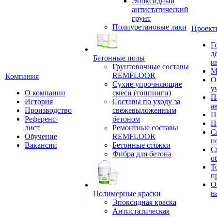
Эпоксидный
антистатический
грунт
Полиуретановые лаки
Проект
Г
д
Бетонные полы
и
Грунтовочные составы
М
REMFLOOR
Компания
О
Сухие упрочняющие
у
О компании
смеси (топпинги)
П
История
Составы по уходу за
а
Производство
свежевыложенным
П
Референс-
бетоном
П
лист
Ремонтные составы
С
Обучение
REMFLOOR
п
Вакансии
Бетонные стяжки
С
Фибра для бетона
о
Т
п
О
н
Полимерные краски
Эпоксидная краска
Антистатическая