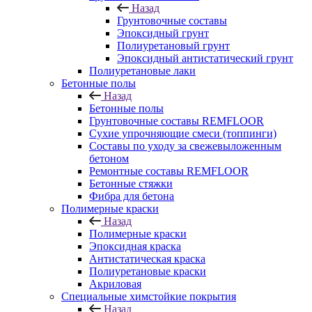
Назад
Грунтовочные составы
Эпоксидный грунт
Полиуретановый грунт
Эпоксидный антистатический грунт
Полиуретановые лаки
Бетонные полы
Назад
Бетонные полы
Грунтовочные составы REMFLOOR
Сухие упрочняющие смеси (топпинги)
Составы по уходу за свежевыложенным
бетоном
Ремонтные составы REMFLOOR
Бетонные стяжки
Фибра для бетона
Полимерные краски
Назад
Полимерные краски
Эпоксидная краска
Антистатическая краска
Полиуретановые краски
Акриловая
Специальные химстойкие покрытия
Назад