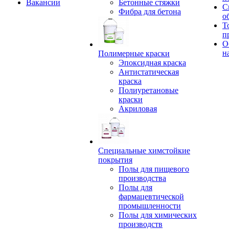
Вакансии
Бетонные стяжки
С
Фибра для бетона
о
Т
п
О
н
Полимерные краски
Эпоксидная краска
Антистатическая
краска
Полиуретановые
краски
Акриловая
Специальные химстойкие
покрытия
Полы для пищевого
производства
Полы для
фармацевтической
промышленности
Полы для химических
производств