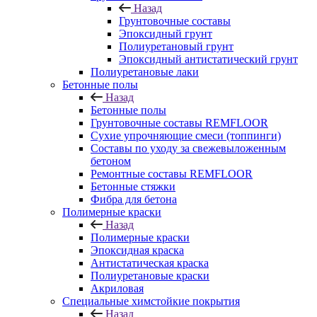
Назад
Грунтовочные составы
Эпоксидный грунт
Полиуретановый грунт
Эпоксидный антистатический грунт
Полиуретановые лаки
Бетонные полы
Назад
Бетонные полы
Грунтовочные составы REMFLOOR
Сухие упрочняющие смеси (топпинги)
Составы по уходу за свежевыложенным
бетоном
Ремонтные составы REMFLOOR
Бетонные стяжки
Фибра для бетона
Полимерные краски
Назад
Полимерные краски
Эпоксидная краска
Антистатическая краска
Полиуретановые краски
Акриловая
Специальные химстойкие покрытия
Назад