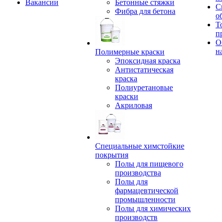
Вакансии
Бетонные стяжки
С
Фибра для бетона
о
Т
п
О
н
Полимерные краски
Эпоксидная краска
Антистатическая
краска
Полиуретановые
краски
Акриловая
Специальные химстойкие
покрытия
Полы для пищевого
производства
Полы для
фармацевтической
промышленности
Полы для химических
производств