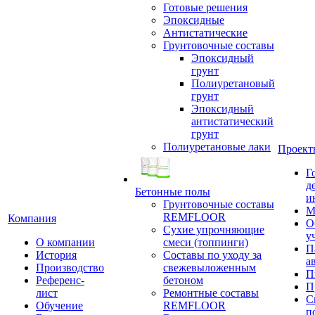
Готовые решения
Эпоксидные
Антистатические
Грунтовочные составы
Эпоксидный
грунт
Полиуретановый
грунт
Эпоксидный
антистатический
грунт
Полиуретановые лаки
Проект
Г
д
Бетонные полы
и
Грунтовочные составы
М
REMFLOOR
Компания
О
Сухие упрочняющие
у
О компании
смеси (топпинги)
П
История
Составы по уходу за
а
Производство
свежевыложенным
П
Референс-
бетоном
П
лист
Ремонтные составы
С
Обучение
REMFLOOR
п