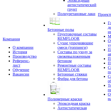
Эпоксидный
антистатический
грунт
Полиуретановые лаки
Проект
Г
д
Бетонные полы
и
Грунтовочные составы
М
REMFLOOR
Компания
О
Сухие упрочняющие
у
О компании
смеси (топпинги)
П
История
Составы по уходу за
а
Производство
свежевыложенным
П
Референс-
бетоном
П
лист
Ремонтные составы
С
Обучение
REMFLOOR
п
Вакансии
Бетонные стяжки
С
Фибра для бетона
о
Т
п
О
н
Полимерные краски
Эпоксидная краска
Антистатическая