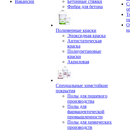
Вакансии
Бетонные стяжки
С
Фибра для бетона
о
Т
п
О
н
Полимерные краски
Эпоксидная краска
Антистатическая
краска
Полиуретановые
краски
Акриловая
Специальные химстойкие
покрытия
Полы для пищевого
производства
Полы для
фармацевтической
промышленности
Полы для химических
производств