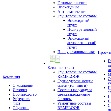
Готовые решения
Эпоксидные
Антистатические
Грунтовочные составы
Эпоксидный
грунт
Полиуретановый
грунт
Эпоксидный
антистатический
грунт
Полиуретановые лаки
Проект
Г
д
Бетонные полы
и
Грунтовочные составы
М
REMFLOOR
Компания
О
Сухие упрочняющие
у
О компании
смеси (топпинги)
П
История
Составы по уходу за
а
Производство
свежевыложенным
П
Референс-
бетоном
П
лист
Ремонтные составы
С
Обучение
REMFLOOR
п