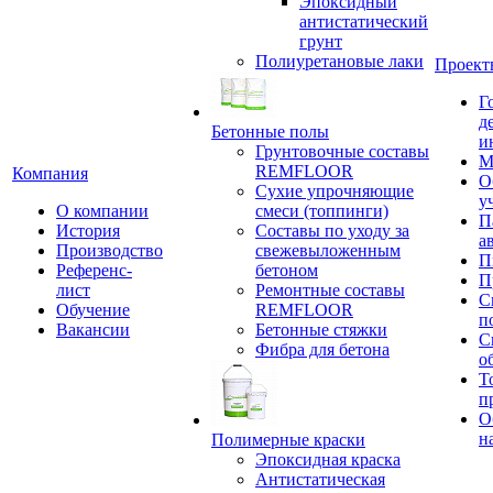
Эпоксидный
антистатический
грунт
Полиуретановые лаки
Проект
Г
д
Бетонные полы
и
Грунтовочные составы
М
REMFLOOR
Компания
О
Сухие упрочняющие
у
О компании
смеси (топпинги)
П
История
Составы по уходу за
а
Производство
свежевыложенным
П
Референс-
бетоном
П
лист
Ремонтные составы
С
Обучение
REMFLOOR
п
Вакансии
Бетонные стяжки
С
Фибра для бетона
о
Т
п
О
н
Полимерные краски
Эпоксидная краска
Антистатическая