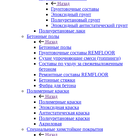
Назад
Грунтовочные составы
Эпоксидный грунт
Полиуретановый грунт
Эпоксидный антистатический грунт
Полиуретановые лаки
Бетонные полы
Назад
Бетонные полы
Грунтовочные составы REMFLOOR
Сухие упрочняющие смеси (топпинги)
Составы по уходу за свежевыложенным
бетоном
Ремонтные составы REMFLOOR
Бетонные стяжки
Фибра для бетона
Полимерные краски
Назад
Полимерные краски
Эпоксидная краска
Антистатическая краска
Полиуретановые краски
Акриловая
Специальные химстойкие покрытия
Назад