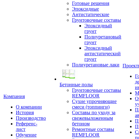
Готовые решения
Эпоксидные
Антистатические
Грунтовочные составы
Эпоксидный
грунт
Полиуретановый
грунт
Эпоксидный
антистатический
грунт
Полиуретановые лаки
Проект
Г
д
Бетонные полы
и
Грунтовочные составы
М
REMFLOOR
Компания
О
Сухие упрочняющие
у
О компании
смеси (топпинги)
П
История
Составы по уходу за
а
Производство
свежевыложенным
П
Референс-
бетоном
П
лист
Ремонтные составы
С
Обучение
REMFLOOR
п