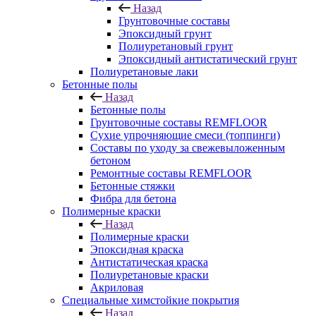
Назад
Грунтовочные составы
Эпоксидный грунт
Полиуретановый грунт
Эпоксидный антистатический грунт
Полиуретановые лаки
Бетонные полы
Назад
Бетонные полы
Грунтовочные составы REMFLOOR
Сухие упрочняющие смеси (топпинги)
Составы по уходу за свежевыложенным
бетоном
Ремонтные составы REMFLOOR
Бетонные стяжки
Фибра для бетона
Полимерные краски
Назад
Полимерные краски
Эпоксидная краска
Антистатическая краска
Полиуретановые краски
Акриловая
Специальные химстойкие покрытия
Назад