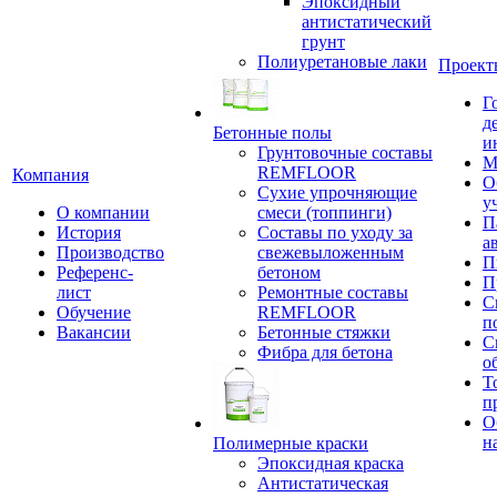
Эпоксидный
антистатический
грунт
Полиуретановые лаки
Проект
Г
д
Бетонные полы
и
Грунтовочные составы
М
REMFLOOR
Компания
О
Сухие упрочняющие
у
О компании
смеси (топпинги)
П
История
Составы по уходу за
а
Производство
свежевыложенным
П
Референс-
бетоном
П
лист
Ремонтные составы
С
Обучение
REMFLOOR
п
Вакансии
Бетонные стяжки
С
Фибра для бетона
о
Т
п
О
н
Полимерные краски
Эпоксидная краска
Антистатическая