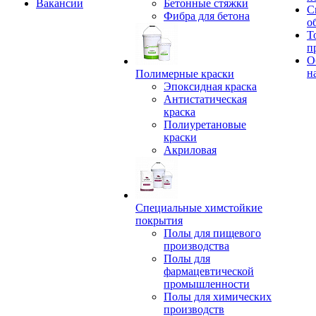
Вакансии
Бетонные стяжки
С
Фибра для бетона
о
Т
п
О
н
Полимерные краски
Эпоксидная краска
Антистатическая
краска
Полиуретановые
краски
Акриловая
Специальные химстойкие
покрытия
Полы для пищевого
производства
Полы для
фармацевтической
промышленности
Полы для химических
производств