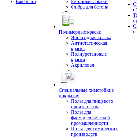
Вакансии
Бетонные стяжки
С
Фибра для бетона
о
Т
п
О
н
Полимерные краски
Эпоксидная краска
Антистатическая
краска
Полиуретановые
краски
Акриловая
Специальные химстойкие
покрытия
Полы для пищевого
производства
Полы для
фармацевтической
промышленности
Полы для химических
производств