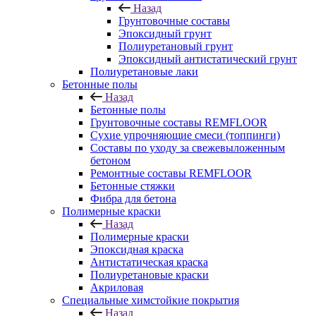
Назад
Грунтовочные составы
Эпоксидный грунт
Полиуретановый грунт
Эпоксидный антистатический грунт
Полиуретановые лаки
Бетонные полы
Назад
Бетонные полы
Грунтовочные составы REMFLOOR
Сухие упрочняющие смеси (топпинги)
Составы по уходу за свежевыложенным
бетоном
Ремонтные составы REMFLOOR
Бетонные стяжки
Фибра для бетона
Полимерные краски
Назад
Полимерные краски
Эпоксидная краска
Антистатическая краска
Полиуретановые краски
Акриловая
Специальные химстойкие покрытия
Назад