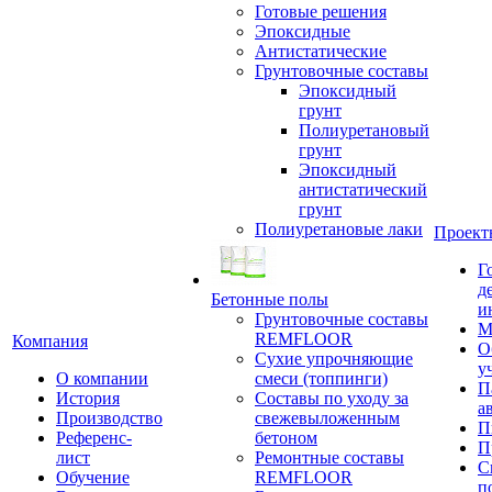
Готовые решения
Эпоксидные
Антистатические
Грунтовочные составы
Эпоксидный
грунт
Полиуретановый
грунт
Эпоксидный
антистатический
грунт
Полиуретановые лаки
Проект
Г
д
Бетонные полы
и
Грунтовочные составы
М
REMFLOOR
Компания
О
Сухие упрочняющие
у
О компании
смеси (топпинги)
П
История
Составы по уходу за
а
Производство
свежевыложенным
П
Референс-
бетоном
П
лист
Ремонтные составы
С
Обучение
REMFLOOR
п