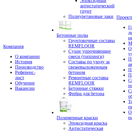
Эпоксидный
антистатический
грунт
Полиуретановые лаки
Проект
Г
д
Бетонные полы
и
Грунтовочные составы
М
REMFLOOR
Компания
О
Сухие упрочняющие
у
О компании
смеси (топпинги)
П
История
Составы по уходу за
а
Производство
свежевыложенным
П
Референс-
бетоном
П
лист
Ремонтные составы
С
Обучение
REMFLOOR
п
Вакансии
Бетонные стяжки
С
Фибра для бетона
о
Т
п
О
н
Полимерные краски
Эпоксидная краска
Антистатическая