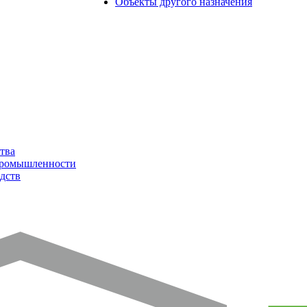
Объекты другого назначения
тва
промышленности
дств