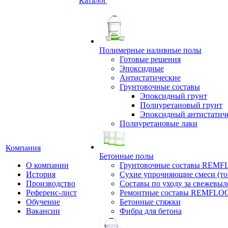
Каталог
Полимерные наливные полы
Готовые решения
Эпоксидные
Антистатические
Грунтовочные составы
Эпоксидный грунт
Полиуретановый грунт
Эпоксидный антистатич
Полиуретановые лаки
Компания
Бетонные полы
О компании
Грунтовочные составы REM
История
Сухие упрочняющие смеси (т
Производство
Составы по уходу за свежевы
Референс-лист
Ремонтные составы REMFLO
Обучение
Бетонные стяжки
Вакансии
Фибра для бетона