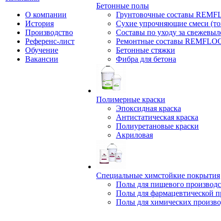
Бетонные полы
О компании
Грунтовочные составы REM
История
Сухие упрочняющие смеси (т
Производство
Составы по уходу за свежевы
Референс-лист
Ремонтные составы REMFLO
Обучение
Бетонные стяжки
Вакансии
Фибра для бетона
Полимерные краски
Эпоксидная краска
Антистатическая краска
Полиуретановые краски
Акриловая
Специальные химстойкие покрытия
Полы для пищевого производс
Полы для фармацевтической 
Полы для химических произво