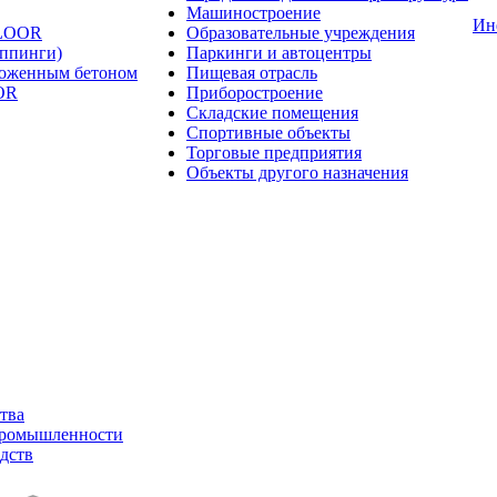
Машиностроение
Ин
FLOOR
Образовательные учреждения
оппинги)
Паркинги и автоцентры
ложенным бетоном
Пищевая отрасль
OR
Приборостроение
Складские помещения
Спортивные объекты
Торговые предприятия
Объекты другого назначения
тва
промышленности
дств