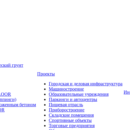
еский грунт
Проекты
Городская и деловая инфраструктура
Машиностроение
Ин
FLOOR
Образовательные учреждения
оппинги)
Паркинги и автоцентры
ложенным бетоном
Пищевая отрасль
OR
Приборостроение
Складские помещения
Спортивные объекты
Торговые предприятия