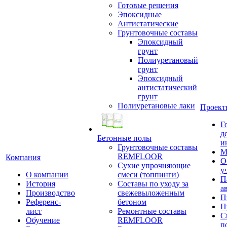
Готовые решения
Эпоксидные
Антистатические
Грунтовочные составы
Эпоксидный
грунт
Полиуретановый
грунт
Эпоксидный
антистатический
грунт
Полиуретановые лаки
Проект
Г
д
Бетонные полы
и
Грунтовочные составы
М
REMFLOOR
Компания
О
Сухие упрочняющие
у
О компании
смеси (топпинги)
П
История
Составы по уходу за
а
Производство
свежевыложенным
П
Референс-
бетоном
П
лист
Ремонтные составы
С
Обучение
REMFLOOR
п