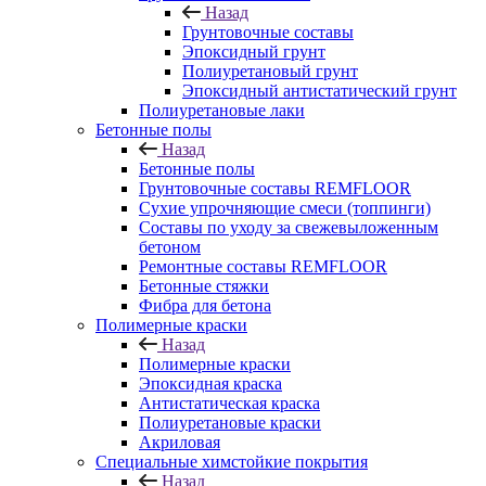
Назад
Грунтовочные составы
Эпоксидный грунт
Полиуретановый грунт
Эпоксидный антистатический грунт
Полиуретановые лаки
Бетонные полы
Назад
Бетонные полы
Грунтовочные составы REMFLOOR
Сухие упрочняющие смеси (топпинги)
Составы по уходу за свежевыложенным
бетоном
Ремонтные составы REMFLOOR
Бетонные стяжки
Фибра для бетона
Полимерные краски
Назад
Полимерные краски
Эпоксидная краска
Антистатическая краска
Полиуретановые краски
Акриловая
Специальные химстойкие покрытия
Назад