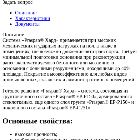
Задать вопрос
Описание
Характеристики
Документы
Описание
Система «Praspan® Хард» применяется при высоких
механических и ударных нагрузках на пол, а также в
помещениях, где возможно движение автотранспорта. Требует
минимальной подготовки основания при реконструкции
ранее эксплуатируемого бетонного или мозаичного
основания с большими разрушениями, доходящими до 40%
площади. Покрытие высокоэффективно для любых видов
промышленных, складских и административных помещений.
Готовое решение «Praspan® Хард» - система, состоящая из
грунтовочного состава «Praspan® ЕP-P150», армированного
стеклотканью, еще одного слоя грунта «Praspan® ЕP-P150» и
покровного состава «Praspan® ЕP-C251».
Основные свойства:
высокая прочность;
стойкость к абразивным, ударным и химическим