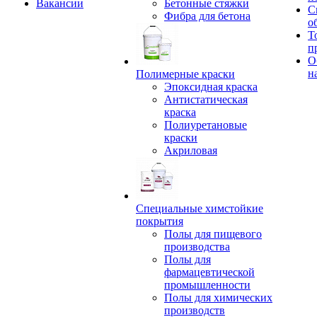
Вакансии
Бетонные стяжки
С
Фибра для бетона
о
Т
п
О
н
Полимерные краски
Эпоксидная краска
Антистатическая
краска
Полиуретановые
краски
Акриловая
Специальные химстойкие
покрытия
Полы для пищевого
производства
Полы для
фармацевтической
промышленности
Полы для химических
производств