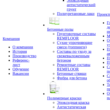
Эпоксидный
антистатический
грунт
Полиуретановые лаки
Проект
Г
д
Бетонные полы
и
Грунтовочные составы
М
REMFLOOR
Компания
О
Сухие упрочняющие
у
О компании
смеси (топпинги)
П
История
Составы по уходу за
а
Производство
свежевыложенным
П
Референс-
бетоном
П
лист
Ремонтные составы
С
Обучение
REMFLOOR
п
Вакансии
Бетонные стяжки
С
Фибра для бетона
о
Т
п
О
н
Полимерные краски
Эпоксидная краска
Антистатическая