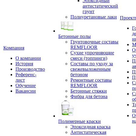
Эпоксидный
антистатический
грунт
Полиуретановые лаки
Проект
Г
д
Бетонные полы
и
Грунтовочные составы
М
REMFLOOR
Компания
О
Сухие упрочняющие
у
О компании
смеси (топпинги)
П
История
Составы по уходу за
а
Производство
свежевыложенным
П
Референс-
бетоном
П
лист
Ремонтные составы
С
Обучение
REMFLOOR
п
Вакансии
Бетонные стяжки
С
Фибра для бетона
о
Т
п
О
н
Полимерные краски
Эпоксидная краска
Антистатическая