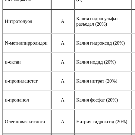
Калия гидросульфат
Нитротолуол
A
разъедал (20%)
N-метилпирролидон
A
Калия гидроксид (20%)
н-октан
A
Калия иодид (20%)
н-пропилацетат
A
Калия нитрат (20%)
н-пропанол
A
Калия фосфат (20%)
Олеиновая кислота
A
Натрия гидроксид (20%)