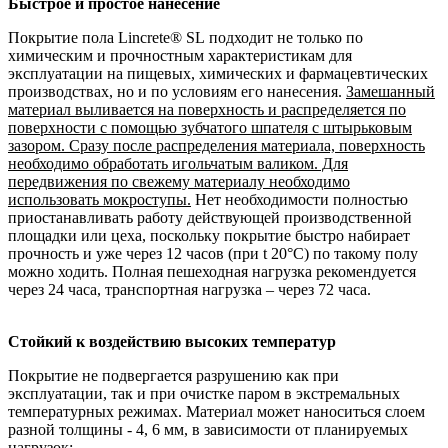
Быстрое и простое нанесение
Покрытие пола Lincrete® SL подходит не только по
химическим и прочностным характеристикам для
эксплуатации на пищевых, химических и фармацевтических
производствах, но и по условиям его нанесения.
Замешанный
материал выливается на поверхность и распределяется по
поверхности с помощью зубчатого шпателя с штырьковым
зазором. Сразу после распределения материала, поверхность
необходимо обработать игольчатым валиком. Для
передвижения по свежему материалу необходимо
использовать мокроступы.
Нет необходимости полностью
приостанавливать работу действующей производственной
площадки или цеха, поскольку покрытие быстро набирает
прочность и уже через 12 часов (при t 20°С) по такому полу
можно ходить. Полная пешеходная нагрузка рекомендуется
через 24 часа, транспортная нагрузка – через 72 часа.
Стойкий к воздействию высоких температур
Покрытие не подвергается разрушению как при
эксплуатации, так и при очистке паром в экстремальных
температурных режимах. Материал может наноситься слоем
разной толщины - 4, 6 мм, в зависимости от планируемых
нагрузок: