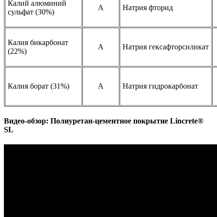
Калий алюминий
A
Натрия фторид
сульфат (30%)
Калия бикарбонат
A
Натрия гексафторсиликат
(22%)
Калия борат (31%)
A
Натрия гидрокарбонат
Видео-обзор: Полиуретан-цементное покрытие Lincrete®
SL