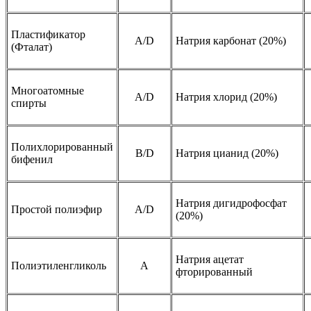
Пластификатор
A/D
Натрия карбонат (20%)
(Фталат)
Многоатомные
A/D
Натрия хлорид (20%)
спирты
Полихлорированный
B/D
Натрия цианид (20%)
бифенил
Натрия дигидрофосфат
Простой полиэфир
A/D
(20%)
Натрия ацетат
Полиэтиленгликоль
A
фторированный