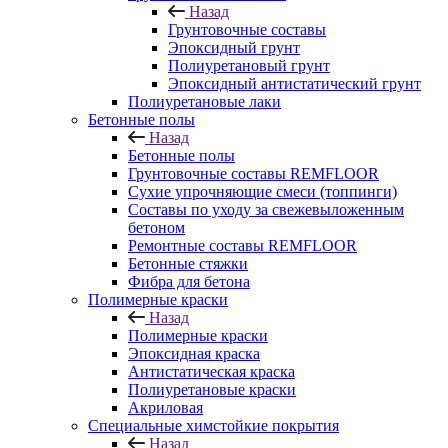
Назад
Грунтовочные составы
Эпоксидный грунт
Полиуретановый грунт
Эпоксидный антистатический грунт
Полиуретановые лаки
Бетонные полы
Назад
Бетонные полы
Грунтовочные составы REMFLOOR
Сухие упрочняющие смеси (топпинги)
Составы по уходу за свежевыложенным
бетоном
Ремонтные составы REMFLOOR
Бетонные стяжки
Фибра для бетона
Полимерные краски
Назад
Полимерные краски
Эпоксидная краска
Антистатическая краска
Полиуретановые краски
Акриловая
Специальные химстойкие покрытия
Назад