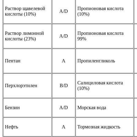
Раствор щавелевой
Пропионовая кислота
А/D
кислоты (10%)
(10%)
Раствор лимонной
Пропионовая кислота
А/D
кислоты (23%)
99%
Пентан
A
Пропиленгликоль
Салициловая кислота
Перхлорэтилен
B/D
(10%)
Бензин
A/D
Морская вода
Нефть
A
Тормозная жидкость