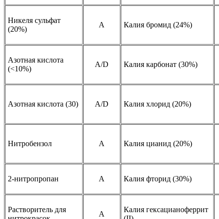
Никеля сульфат
А
Калия бромид (24%)
(20%)
Азотная кислота
A/D
Калия карбонат (30%)
(<10%)
Азотная кислота (30)
A/D
Калия хлорид (20%)
Нитробензол
A
Калия цианид (20%)
2-нитропропан
A
Калия фторид (30%)
Растворитель для
Калия гексацианоферрит
A
нитрокрасок
(II)