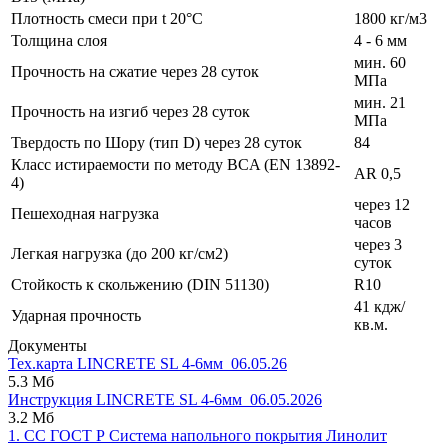
Плотность смеси при t 20°C
1800 кг/м3
Толщина слоя
4 - 6 мм
мин. 60
Прочность на сжатие через 28 суток
МПа
мин. 21
Прочность на изгиб через 28 суток
МПа
Твердость по Шору (тип D) через 28 суток
84
Класс истираемости по методу BCA (EN 13892-
AR 0,5
4)
через 12
Пешеходная нагрузка
часов
через 3
Легкая нагрузка (до 200 кг/см2)
суток
Стойкость к скольжению (DIN 51130)
R10
41 кдж/
Ударная прочность
кв.м.
Документы
Тех.карта LINCRETE SL 4-6мм_06.05.26
5.3 Мб
Инструкция LINCRETE SL 4-6мм_06.05.2026
3.2 Мб
1. СС ГОСТ Р Система напольного покрытия Линолит