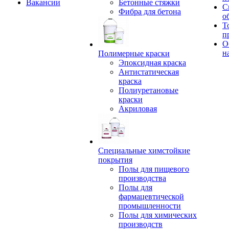
Вакансии
Бетонные стяжки
С
Фибра для бетона
о
Т
п
О
н
Полимерные краски
Эпоксидная краска
Антистатическая
краска
Полиуретановые
краски
Акриловая
Специальные химстойкие
покрытия
Полы для пищевого
производства
Полы для
фармацевтической
промышленности
Полы для химических
производств