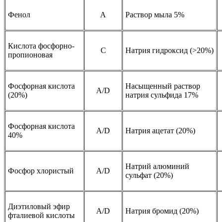
Фенол
A
Раствор мыла 5%
Кислота фосфорно-
C
Натрия гидроксид (>20%)
пропионовая
Фосфорная кислота
Насыщенный раствор
A/D
(20%)
натрия сульфида 17%
Фосфорная кислота
A/D
Натрия ацетат (20%)
40%
Натрий алюминий
Фосфор хлористый
A/D
сульфат (20%)
Диэтиловый эфир
A/D
Натрия бромид (20%)
фталиевой кислоты