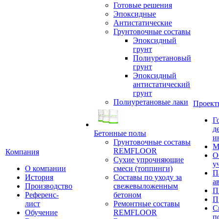
Готовые решения
Эпоксидные
Антистатические
Грунтовочные составы
Эпоксидный
грунт
Полиуретановый
грунт
Эпоксидный
антистатический
грунт
Полиуретановые лаки
Проект
Г
д
Бетонные полы
и
Грунтовочные составы
М
REMFLOOR
Компания
О
Сухие упрочняющие
у
О компании
смеси (топпинги)
П
История
Составы по уходу за
а
Производство
свежевыложенным
П
Референс-
бетоном
П
лист
Ремонтные составы
С
Обучение
REMFLOOR
п