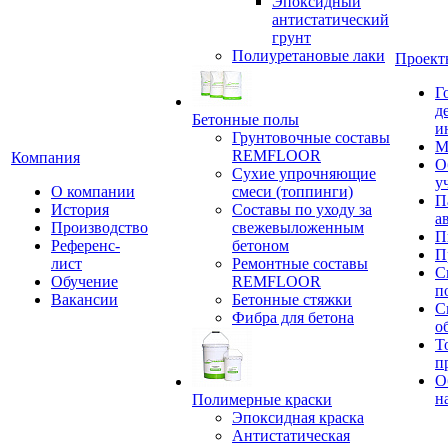
Эпоксидный
антистатический
грунт
Полиуретановые лаки
Проект
Г
д
Бетонные полы
и
Грунтовочные составы
М
REMFLOOR
Компания
О
Сухие упрочняющие
у
О компании
смеси (топпинги)
П
История
Составы по уходу за
а
Производство
свежевыложенным
П
Референс-
бетоном
П
лист
Ремонтные составы
С
Обучение
REMFLOOR
п
Вакансии
Бетонные стяжки
С
Фибра для бетона
о
Т
п
О
н
Полимерные краски
Эпоксидная краска
Антистатическая