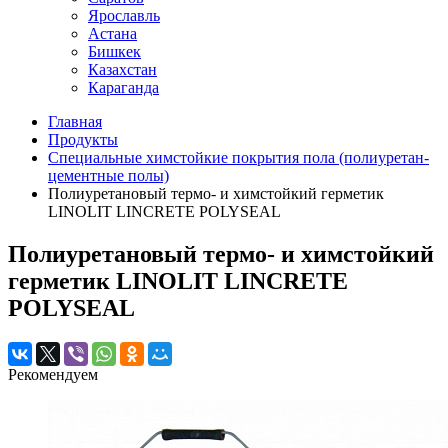
Ярославль
Астана
Бишкек
Казахстан
Караганда
Главная
Продукты
Специальные химстойкие покрытия пола (полиуретан-
цементные полы)
Полиуретановый термо- и химстойкий герметик
LINOLIT LINCRETE POLYSEAL
Полиуретановый термо- и химстойкий
герметик LINOLIT LINCRETE
POLYSEAL
Рекомендуем