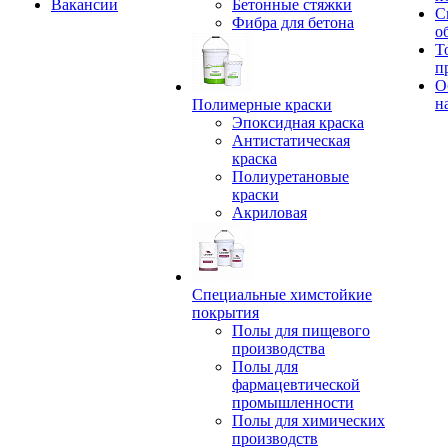
Вакансии
Бетонные стяжки
С
Фибра для бетона
о
Т
п
О
н
Полимерные краски
Эпоксидная краска
Антистатическая
краска
Полиуретановые
краски
Акриловая
Специальные химстойкие
покрытия
Полы для пищевого
производства
Полы для
фармацевтической
промышленности
Полы для химических
производств