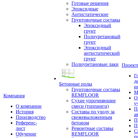
Готовые решения
Эпоксидные
Антистатические
Грунтовочные составы
Эпоксидный
грунт
Полиуретановый
грунт
Эпоксидный
антистатический
грунт
Полиуретановые лаки
Проект
Г
д
Бетонные полы
и
Грунтовочные составы
М
REMFLOOR
Компания
О
Сухие упрочняющие
у
О компании
смеси (топпинги)
П
История
Составы по уходу за
а
Производство
свежевыложенным
П
Референс-
бетоном
П
лист
Ремонтные составы
С
Обучение
REMFLOOR
п