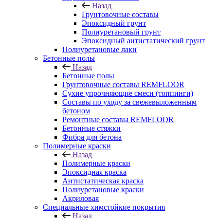
Назад
Грунтовочные составы
Эпоксидный грунт
Полиуретановый грунт
Эпоксидный антистатический грунт
Полиуретановые лаки
Бетонные полы
Назад
Бетонные полы
Грунтовочные составы REMFLOOR
Сухие упрочняющие смеси (топпинги)
Составы по уходу за свежевыложенным
бетоном
Ремонтные составы REMFLOOR
Бетонные стяжки
Фибра для бетона
Полимерные краски
Назад
Полимерные краски
Эпоксидная краска
Антистатическая краска
Полиуретановые краски
Акриловая
Специальные химстойкие покрытия
Назад