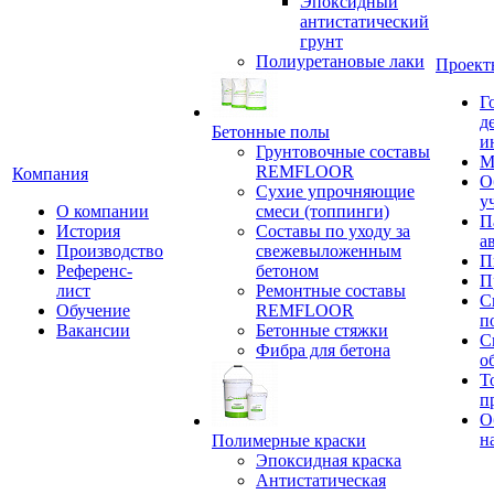
Эпоксидный
антистатический
грунт
Полиуретановые лаки
Проект
Г
д
Бетонные полы
и
Грунтовочные составы
М
REMFLOOR
Компания
О
Сухие упрочняющие
у
О компании
смеси (топпинги)
П
История
Составы по уходу за
а
Производство
свежевыложенным
П
Референс-
бетоном
П
лист
Ремонтные составы
С
Обучение
REMFLOOR
п
Вакансии
Бетонные стяжки
С
Фибра для бетона
о
Т
п
О
н
Полимерные краски
Эпоксидная краска
Антистатическая