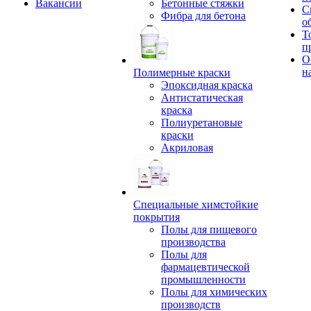
Вакансии
Бетонные стяжки
С
Фибра для бетона
о
Т
п
О
н
Полимерные краски
Эпоксидная краска
Антистатическая
краска
Полиуретановые
краски
Акриловая
Специальные химстойкие
покрытия
Полы для пищевого
производства
Полы для
фармацевтической
промышленности
Полы для химических
производств