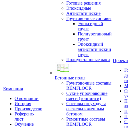
Готовые решения
Эпоксидные
Антистатические
Грунтовочные составы
Эпоксидный
грунт
Полиуретановый
грунт
Эпоксидный
антистатический
грунт
Полиуретановые лаки
Проект
Г
д
Бетонные полы
и
Грунтовочные составы
М
REMFLOOR
Компания
О
Сухие упрочняющие
у
О компании
смеси (топпинги)
П
История
Составы по уходу за
а
Производство
свежевыложенным
П
Референс-
бетоном
П
лист
Ремонтные составы
С
Обучение
REMFLOOR
п