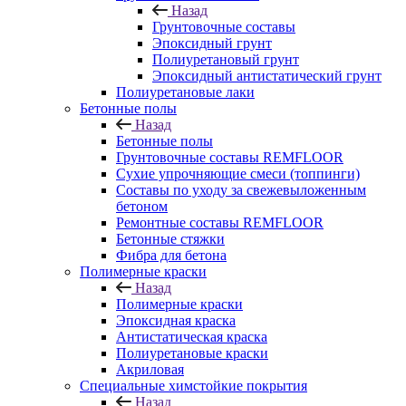
Назад
Грунтовочные составы
Эпоксидный грунт
Полиуретановый грунт
Эпоксидный антистатический грунт
Полиуретановые лаки
Бетонные полы
Назад
Бетонные полы
Грунтовочные составы REMFLOOR
Сухие упрочняющие смеси (топпинги)
Составы по уходу за свежевыложенным
бетоном
Ремонтные составы REMFLOOR
Бетонные стяжки
Фибра для бетона
Полимерные краски
Назад
Полимерные краски
Эпоксидная краска
Антистатическая краска
Полиуретановые краски
Акриловая
Специальные химстойкие покрытия
Назад