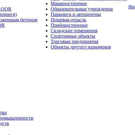
Машиностроение
Ин
FLOOR
Образовательные учреждения
оппинги)
Паркинги и автоцентры
ложенным бетоном
Пищевая отрасль
OR
Приборостроение
Складские помещения
Спортивные объекты
Торговые предприятия
Объекты другого назначения
тва
промышленности
дств