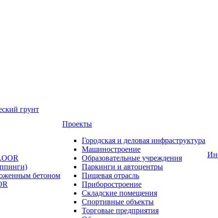
еский грунт
Проекты
Городская и деловая инфраструктура
Машиностроение
Ин
FLOOR
Образовательные учреждения
оппинги)
Паркинги и автоцентры
ложенным бетоном
Пищевая отрасль
OR
Приборостроение
Складские помещения
Спортивные объекты
Торговые предприятия