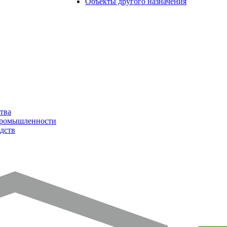
Объекты другого назначения
тва
промышленности
дств