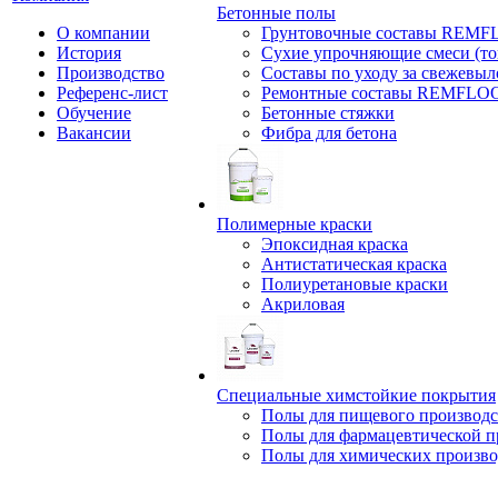
Бетонные полы
О компании
Грунтовочные составы REM
История
Сухие упрочняющие смеси (т
Производство
Составы по уходу за свежевы
Референс-лист
Ремонтные составы REMFLO
Обучение
Бетонные стяжки
Вакансии
Фибра для бетона
Полимерные краски
Эпоксидная краска
Антистатическая краска
Полиуретановые краски
Акриловая
Специальные химстойкие покрытия
Полы для пищевого производс
Полы для фармацевтической 
Полы для химических произво