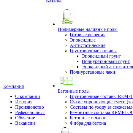
Каталог
Полимерные наливные полы
Готовые решения
Эпоксидные
Антистатические
Грунтовочные составы
Эпоксидный грунт
Полиуретановый грунт
Эпоксидный антистатич
Полиуретановые лаки
Компания
Бетонные полы
О компании
Грунтовочные составы REM
История
Сухие упрочняющие смеси (т
Производство
Составы по уходу за свежевы
Референс-лист
Ремонтные составы REMFLO
Обучение
Бетонные стяжки
Вакансии
Фибра для бетона