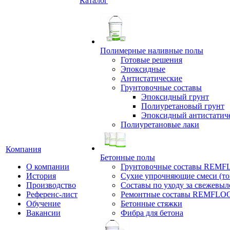
Каталог
Полимерные наливные полы
Готовые решения
Эпоксидные
Антистатические
Грунтовочные составы
Эпоксидный грунт
Полиуретановый грунт
Эпоксидный антистатич
Полиуретановые лаки
Компания
Бетонные полы
О компании
Грунтовочные составы REM
История
Сухие упрочняющие смеси (т
Производство
Составы по уходу за свежевы
Референс-лист
Ремонтные составы REMFLO
Обучение
Бетонные стяжки
Вакансии
Фибра для бетона