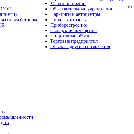
Машиностроение
Ин
FLOOR
Образовательные учреждения
оппинги)
Паркинги и автоцентры
ложенным бетоном
Пищевая отрасль
OR
Приборостроение
Складские помещения
Спортивные объекты
Торговые предприятия
Объекты другого назначения
тва
промышленности
дств