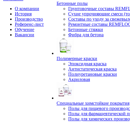
Бетонные полы
О компании
Грунтовочные составы REM
История
Сухие упрочняющие смеси (т
Производство
Составы по уходу за свежевы
Референс-лист
Ремонтные составы REMFLO
Обучение
Бетонные стяжки
Вакансии
Фибра для бетона
Полимерные краски
Эпоксидная краска
Антистатическая краска
Полиуретановые краски
Акриловая
Специальные химстойкие покрытия
Полы для пищевого производс
Полы для фармацевтической 
Полы для химических произво