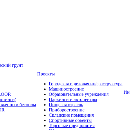
еский грунт
Проекты
Городская и деловая инфраструктура
Машиностроение
Ин
FLOOR
Образовательные учреждения
оппинги)
Паркинги и автоцентры
ложенным бетоном
Пищевая отрасль
OR
Приборостроение
Складские помещения
Спортивные объекты
Торговые предприятия