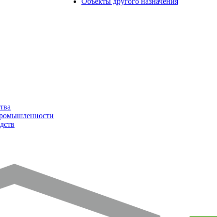
Объекты другого назначения
тва
промышленности
дств