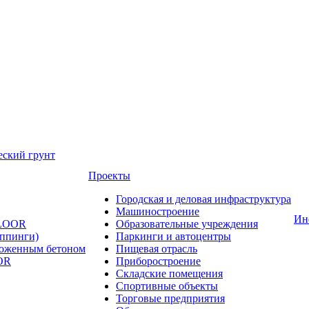
еский грунт
Проекты
Городская и деловая инфраструктура
Машиностроение
Ин
FLOOR
Образовательные учреждения
оппинги)
Паркинги и автоцентры
ложенным бетоном
Пищевая отрасль
OR
Приборостроение
Складские помещения
Спортивные объекты
Торговые предприятия