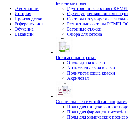
Бетонные полы
О компании
Грунтовочные составы REM
История
Сухие упрочняющие смеси (т
Производство
Составы по уходу за свежевы
Референс-лист
Ремонтные составы REMFLO
Обучение
Бетонные стяжки
Вакансии
Фибра для бетона
Полимерные краски
Эпоксидная краска
Антистатическая краска
Полиуретановые краски
Акриловая
Специальные химстойкие покрытия
Полы для пищевого производс
Полы для фармацевтической 
Полы для химических произво