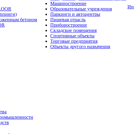
Машиностроение
Ин
FLOOR
Образовательные учреждения
оппинги)
Паркинги и автоцентры
ложенным бетоном
Пищевая отрасль
OR
Приборостроение
Складские помещения
Спортивные объекты
Торговые предприятия
Объекты другого назначения
тва
промышленности
дств