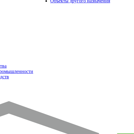
Объекты другого назначения
тва
промышленности
дств