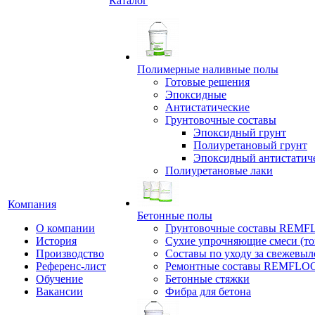
Каталог
Полимерные наливные полы
Готовые решения
Эпоксидные
Антистатические
Грунтовочные составы
Эпоксидный грунт
Полиуретановый грунт
Эпоксидный антистатич
Полиуретановые лаки
Компания
Бетонные полы
О компании
Грунтовочные составы REM
История
Сухие упрочняющие смеси (т
Производство
Составы по уходу за свежевы
Референс-лист
Ремонтные составы REMFLO
Обучение
Бетонные стяжки
Вакансии
Фибра для бетона