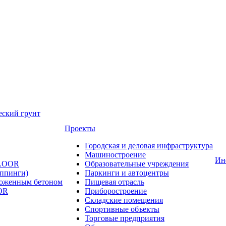
еский грунт
Проекты
Городская и деловая инфраструктура
Машиностроение
Ин
FLOOR
Образовательные учреждения
оппинги)
Паркинги и автоцентры
ложенным бетоном
Пищевая отрасль
OR
Приборостроение
Складские помещения
Спортивные объекты
Торговые предприятия