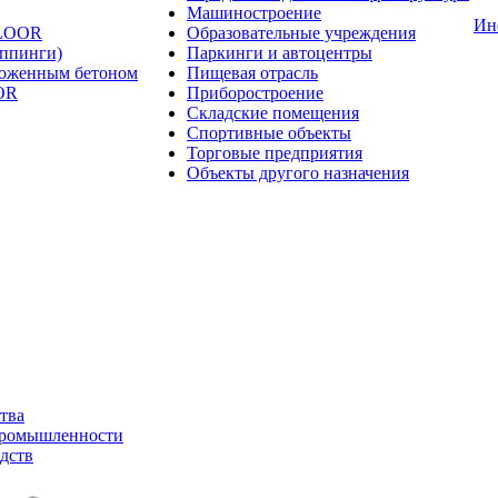
Машиностроение
Ин
FLOOR
Образовательные учреждения
оппинги)
Паркинги и автоцентры
ложенным бетоном
Пищевая отрасль
OR
Приборостроение
Складские помещения
Спортивные объекты
Торговые предприятия
Объекты другого назначения
тва
промышленности
дств