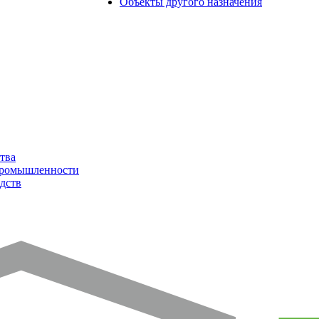
Объекты другого назначения
тва
промышленности
дств