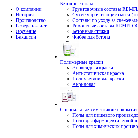
Бетонные полы
О компании
Грунтовочные составы REM
История
Сухие упрочняющие смеси (т
Производство
Составы по уходу за свежевы
Референс-лист
Ремонтные составы REMFLO
Обучение
Бетонные стяжки
Вакансии
Фибра для бетона
Полимерные краски
Эпоксидная краска
Антистатическая краска
Полиуретановые краски
Акриловая
Специальные химстойкие покрытия
Полы для пищевого производс
Полы для фармацевтической 
Полы для химических произво