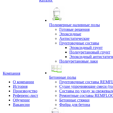
Каталог
Полимерные наливные полы
Готовые решения
Эпоксидные
Антистатические
Грунтовочные составы
Эпоксидный грунт
Полиуретановый грунт
Эпоксидный антистатич
Полиуретановые лаки
Компания
Бетонные полы
О компании
Грунтовочные составы REM
История
Сухие упрочняющие смеси (т
Производство
Составы по уходу за свежевы
Референс-лист
Ремонтные составы REMFLO
Обучение
Бетонные стяжки
Вакансии
Фибра для бетона