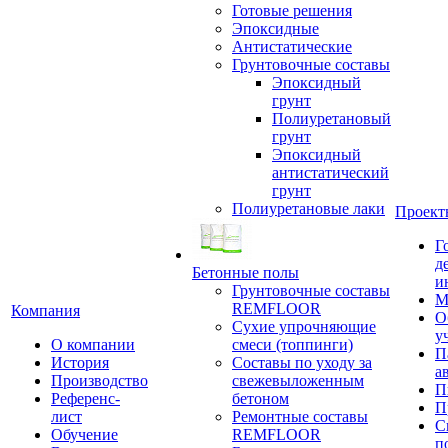
Готовые решения
Эпоксидные
Антистатические
Грунтовочные составы
Эпоксидный
грунт
Полиуретановый
грунт
Эпоксидный
антистатический
грунт
Полиуретановые лаки
Проект
Г
д
Бетонные полы
и
Грунтовочные составы
М
REMFLOOR
Компания
О
Сухие упрочняющие
у
О компании
смеси (топпинги)
П
История
Составы по уходу за
а
Производство
свежевыложенным
П
Референс-
бетоном
П
лист
Ремонтные составы
С
Обучение
REMFLOOR
п