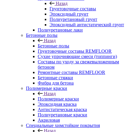
Назад
Грунтовочные составы
Эпоксидный грунт
Полиуретановый грунт
Эпоксидный антистатический грунт
Полиуретановые лаки
Бетонные полы
Назад
Бетонные полы
Грунтовочные составы REMFLOOR
Сухие упрочняющие смеси (топпинги)
Составы по уходу за свежевыложенным
бетоном
Ремонтные составы REMFLOOR
Бетонные стяжки
Фибра для бетона
Полимерные краски
Назад
Полимерные краски
Эпоксидная краска
Антистатическая краска
Полиуретановые краски
Акриловая
Специальные химстойкие покрытия
Назад