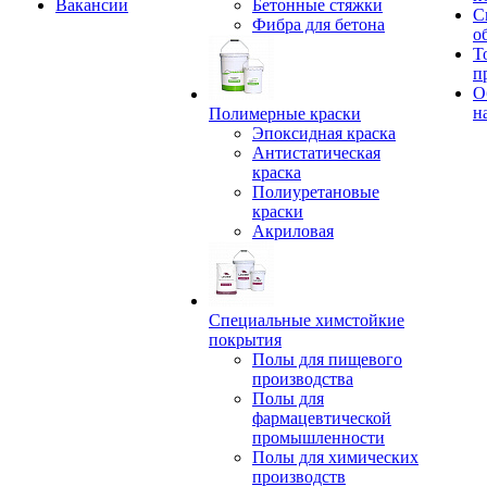
Вакансии
Бетонные стяжки
С
Фибра для бетона
о
Т
п
О
н
Полимерные краски
Эпоксидная краска
Антистатическая
краска
Полиуретановые
краски
Акриловая
Специальные химстойкие
покрытия
Полы для пищевого
производства
Полы для
фармацевтической
промышленности
Полы для химических
производств