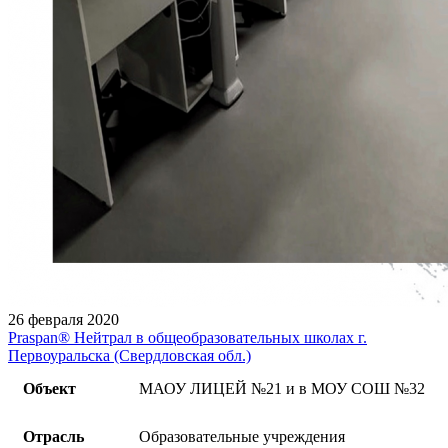
26 февраля 2020
Praspan® Нейтрал в общеобразовательных школах г.
Первоуральска (Свердловская обл.)
Объект
МАОУ ЛИЦЕЙ №21 и в МОУ СОШ №32
Отрасль
Образовательные учреждения