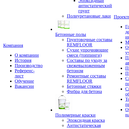
Эпоксидный
антистатический
грунт
Полиуретановые лаки
Проект
Г
д
Бетонные полы
и
Грунтовочные составы
М
REMFLOOR
Компания
О
Сухие упрочняющие
у
О компании
смеси (топпинги)
П
История
Составы по уходу за
а
Производство
свежевыложенным
П
Референс-
бетоном
П
лист
Ремонтные составы
С
Обучение
REMFLOOR
п
Вакансии
Бетонные стяжки
С
Фибра для бетона
о
Т
п
О
н
Полимерные краски
Эпоксидная краска
Антистатическая